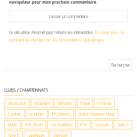
navigateur pour mon prochain commentaire.
Ce site utilise Akismet pour réduire les indésirables.
En savoir plus sur
comment les données de vos commentaires sont utilisées
.
Rechercher :
CLUBS / CHAMPIONNATS
Allsvenskan
Bodø/Glimt
Eliteserien
Empoli
Eredivisie
Excelsior
Groningen
IFK Göteborg
Keuken Kampioen Divisie
Molde
NAC Breda
Nordsjaelland
PSV
Sassuolo
Serie A
Serie B
Superligaen
Volendam