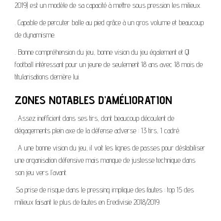
2019) est un modèle de sa capacité à mettre sous pression les milieux.
. Capable de percuter balle au pied grâce à un gros volume et beaucoup
de dynamisme.
. Bonne compréhension du jeu, bonne vision du jeu également et QI
football intéressant pour un jeune de seulement 18 ans avec 18 mois de
titularisations derrière lui.
ZONES NOTABLES D’AMÉLIORATION
. Assez inefficient dans ses tirs, dont beaucoup découlent de
dégagements plein axe de la défense adverse : 13 tirs, 1 cadré.
. A une bonne vision du jeu, il voit les lignes de passes pour déstabiliser
une organisation défensive mais manque de justesse technique dans
son jeu vers l’avant.
.Sa prise de risque dans le pressing implique des fautes : top 15 des
milieux faisant le plus de fautes en Eredivisie 2018/2019.