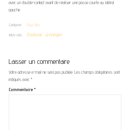
avec un double-contact avant de réaliser une passe courte au latéral
gauche.
Catégorie
Pays-Bas
Eredivisie
Groningen
Mots-clés
Laisser un commentaire
Votre adresse e-mail ne sera pas publiée.
Les champs obligatoires sont
indiqués avec
*
Commentaire
*