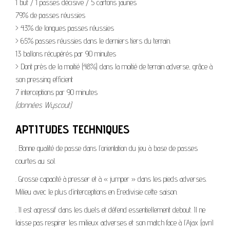
1 but / 1 passes décisive / 5 cartons jaunes
79% de passes réussies
> 43% de longues passes réussies
> 65% passes réussies dans le derniers tiers du terrain.
13 ballons récupérés par 90 minutes
> Dont près de la moitié (48%) dans la moitié de terrain adverse, grâce à
son pressing efficient
7 interceptions par 90 minutes
(données Wyscout)
APTITUDES TECHNIQUES
. Bonne qualité de passe dans l’orientation du jeu à base de passes
courtes au sol.
. Grosse capacité à presser et à « jumper » dans les pieds adverses.
Milieu avec le plus d’interceptions en Eredivisie cette saison.
. Il est agressif dans les duels et défend essentiellement debout. Il ne
laisse pas respirer les milieux adverses et son match face à l’Ajax (avril