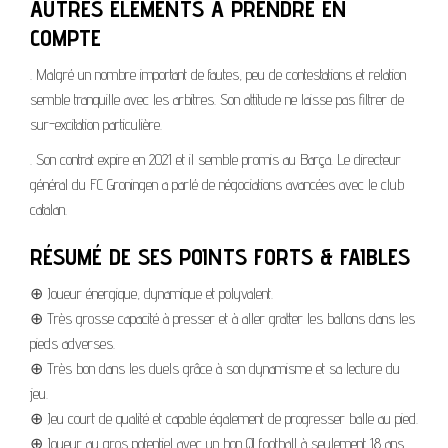
AUTRES ELEMENTS A PRENDRE EN
COMPTE
. Malgré un nombre important de fautes, peu de contestations et relation
semble tranquille avec les arbitres. Son attitude ne laisse pas filtrer de
sur-excitation particulière.
. Son contrat expire en 2021 et il semble promis au Barça. Le directeur
général du FC Groningen a parlé de négociations avancées avec le club
catalan.
RÉSUMÉ DE SES POINTS FORTS & FAIBLES
⊕ Joueur énergique, dynamique et polyvalent.
⊕ Très grosse capacité à presser et à aller gratter les ballons dans les
pieds adverses.
⊕ Très bon dans les duels grâce à son dynamisme et sa lecture du
jeu.
⊕ Jeu court de qualité et capable également de progresser balle au pied.
⊕ Joueur au gros potentiel avec un bon QI football à seulement 18 ans.