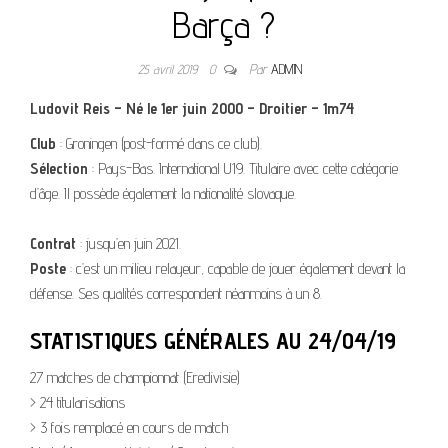
Barça ?
25 avril 2019
0
Par
ADMIN
Ludovit Reis – Né le 1er juin 2000 – Droitier – 1m74
Club
: Groningen (post-formé dans ce club).
Sélection
: Pays-Bas. International U19. Titulaire avec cette catégorie
d’âge. Il possède également la nationalité slovaque.
Contrat
: jusqu’en juin 2021.
Poste
: c’est un milieu relayeur, capable de jouer également devant la
défense. Ses qualités correspondent néanmoins à un 8.
STATISTIQUES GÉNÉRALES AU 24/04/19
27 matches de championnat (Eredivisie)
> 24 titularisations
> 3 fois remplacé en cours de match