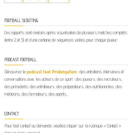
FOOTBALL SCOUTING
Ces rapports sont réalisés après visualisation de plusieurs matches complets
(entre 2 et 5) et d’une centaine de séquences vidéos pour chaque joueur.
PODCAST FOOTBALL
Découvrez le
podcast foot Prolongation
: des entretiens, interviews et
conversations avec les acteurs de ce sport : des joueurs, des recruteurs,
des présidents, des entraîneurs, des préparateurs, des nutritionnistes, des
médecins, des formateurs, des agents…
CONTACT
Pour tout contact ou demande, veuillez cliquer sur la rubrique « Contact »