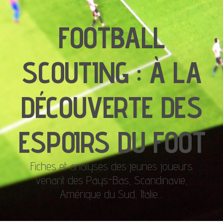
FOOTBALL
SCOUTING : À LA
DÉCOUVERTE DES
ESPOIRS DU FOOT
Fiches et analyses des jeunes joueurs
venant des Pays-Bas, Scandinavie,
Amérique du Sud, Italie…