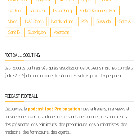
Excelsior
Groningen
IFK Göteborg
Keuken Kampioen Divisie
Molde
NAC Breda
Nordsjaelland
PSV
Sassuolo
Serie A
Serie B
Superligaen
Volendam
FOOTBALL SCOUTING
Ces rapports sont réalisés après visualisation de plusieurs matches complets
(entre 2 et 5) et d’une centaine de séquences vidéos pour chaque joueur.
PODCAST FOOTBALL
Découvrez le
podcast foot Prolongation
: des entretiens, interviews et
conversations avec les acteurs de ce sport : des joueurs, des recruteurs,
des présidents, des entraîneurs, des préparateurs, des nutritionnistes, des
médecins, des formateurs, des agents…