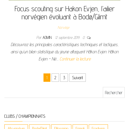
Focus scouting sur Hakon Evjen, l’ailier
norvégien évoluant à Bodø/Glimt
Norvège
Par
ADMIN
12 septembre 2019
0
Découvrez les principales caractéristiques techniques et tactiques,
ainsi qu’un bilan statistique du jeune attaquant Håkon Evjen. Håkon
Evjen – Né…
Continuer la lecture
Navigation des articles
1
2
3
Suivant
Rechercher :
CLUBS / CHAMPIONNATS
Allsvenskan
Bodø/Glimt
Eliteserien
Empoli
Eredivisie