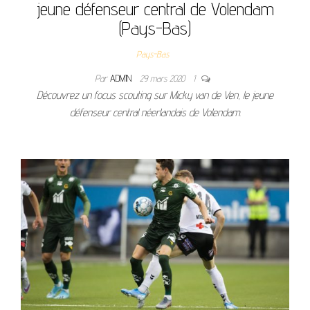
jeune défenseur central de Volendam
(Pays-Bas)
Pays-Bas
Par
ADMIN
29 mars 2020
1
Découvrez un focus scouting sur Micky van de Ven, le jeune
défenseur central néerlandais de Volendam.