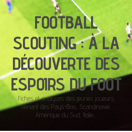
FOOTBALL
SCOUTING : À LA
DÉCOUVERTE DES
ESPOIRS DU FOOT
Fiches et analyses des jeunes joueurs
venant des Pays-Bas, Scandinavie,
Amérique du Sud, Italie…