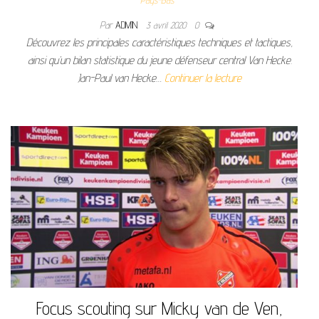
Pays-Bas
Par
ADMIN
3 avril 2020
0
Découvrez les principales caractéristiques techniques et tactiques,
ainsi qu’un bilan statistique du jeune défenseur central Van Hecke.
Jan-Paul van Hecke…
Continuer la lecture
Focus scouting sur Micky van de Ven,